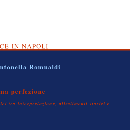
CE IN NAPOLI
ntonella Romualdi
ima perfezione
ci tra interpretazione, allestimenti storici e