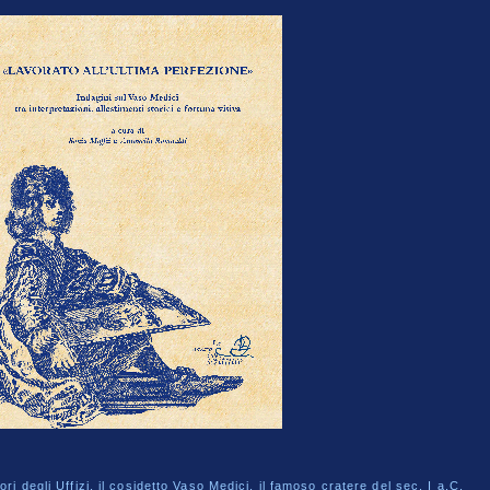
ri degli Uffizi, il cosidetto Vaso Medici, il famoso cratere del sec. I a.C.