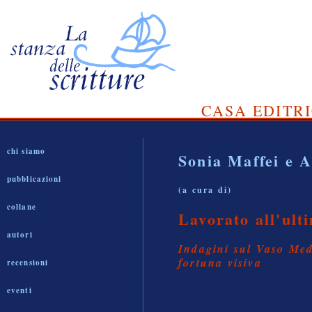
CASA EDITRI
chi siamo
Sonia Maffei
e A
pubblicazioni
(a cura di)
collane
Lavorato all'ult
autori
Indagini sul Vaso Medi
fortuna visiva
recensioni
eventi