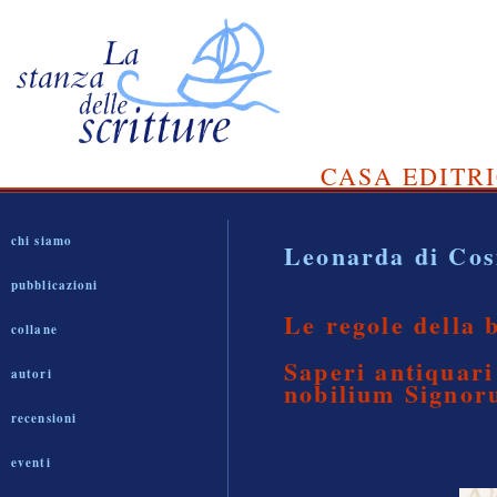
CASA EDITRI
chi siamo
Leonarda di Cos
pubblicazioni
Le regole della 
collane
Saperi antiquari
autori
nobilium Signor
recensioni
eventi